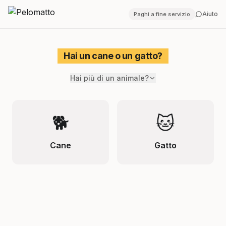
Aiuto
Paghi a fine servizio
Hai un cane o un gatto?
Hai più di un animale?
🐕
🐱
Cane
Gatto